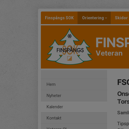
Finspångs SOK
Orientering
Skidor
FINS
Veteran
FSO
Hem
Ons
Nyheter
Tors
Kalender
Saml
Kontakt
Tips