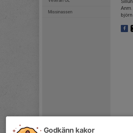
Veteran OL
Sillu
Anm. 
Missinassen
björ
Godkänn kakor