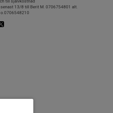
nch till självkostnad
senast 13/8 till Berit M. 0706754801 alt.
n o.0706548210