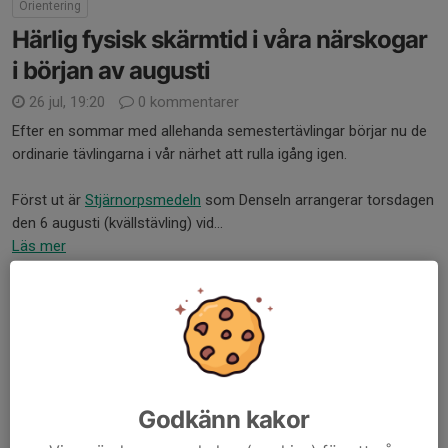
Orientering
Härlig fysisk skärmtid i våra närskogar
i början av augusti
26 jul, 19:20
0 kommentarer
Efter en sommar med allehanda semestertävlingar börjar nu de
ordinarie tävlingarna i vår närhet att rulla igång igen.
Först ut är
Stjärnorpsmedeln
som Denseln arrangerar torsdagen
den 6 augusti (kvällstävling) vid...
Läs mer
Orientering
Månadens bana
19 jul, 18:00
0 kommentarer
Nu är
månadens bana augusti
här! Medeldistansbanor på norra
Godkänn kakor
Nyhem.