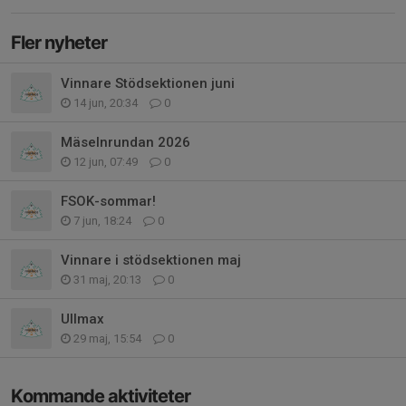
Fler nyheter
Vinnare Stödsektionen juni
14 jun, 20:34
0
Mäselnrundan 2026
12 jun, 07:49
0
FSOK-sommar!
7 jun, 18:24
0
Vinnare i stödsektionen maj
31 maj, 20:13
0
Ullmax
29 maj, 15:54
0
Kommande aktiviteter