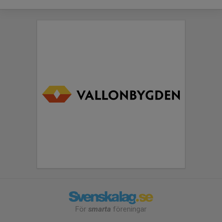
För
smarta
föreningar