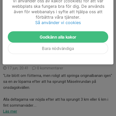
Vi använder oss av kakor (cookies) för att vår
webbplats ska fungera bra för dig. De används
All info och kartor för egen utskrift finns på Eventor:
även för webbanalys i syfte att hjälpa oss att
Månadens bana augusti
förbättra våra tjänster.
Så använder vi cookies
Månadens bana juli sitter ute en vecka in i augusti också.
Du hittar även...
Godkänn alla kakor
Läs mer
Bara nödvändiga
Sommarens första Mäselnrundan i sol
17 jun, 20:41
0 kommentarer
"Lite blött om fötterna, men roligt att springa originalbanan igen"
sa en av löparna efter att ha sprungit Mäselnrundan på
onsdagskvällen.
Alla deltagarna var nöjda efter att ha sprungit 3 km eller 6 km i
fint sommarväder....
Läs mer