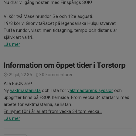
Nu drar vi igång hösten med Finspångs SOK!
Vi kör två Mäselnrundor 5:e och 12:e augusti.
19/8 kör vi GrönvitaRacet på legendariska Hulquistvarvet.
Tuffa rundor, visst, men tidtagning, tempo och distans är
självklart valfri....
Läs mer
Information om öppet tider i Torstorp
29 jul, 22:35
0 kommentarer
Alla FSOK are!
Ny
vaktmästarlista
och lista för v
aktmästarens sysslor
och
uppgifter finns på FSOK hemsida. From vecka 34 startar vi med
arbete för vaktmästarna, se listan.
En nyhet för i år är att from vecka 34 tom vecka...
Läs mer