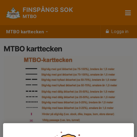
FINSPÅNGS SOK
MTBO
Logga in
MTBO karttecken
MTBO karttecken