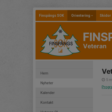
Finspångs SOK
Orientering
Skidor
FINS
Veteran
Ve
Hem
5 m
Nyheter
Progr
Kalender
Kontakt