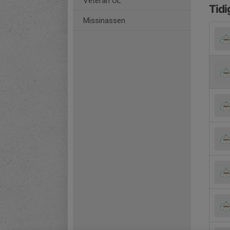
Veteran OL
Tidi
Missinassen