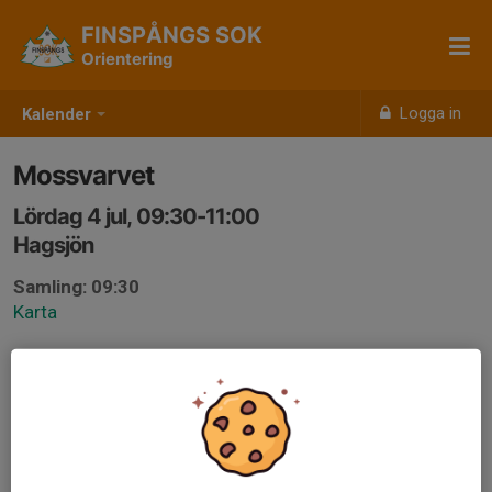
FINSPÅNGS SOK
Orientering
Logga in
Kalender
Mossvarvet
Lördag 4 jul, 09:30-11:00
Hagsjön
Samling: 09:30
Karta