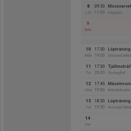
8
09:30
Mossvarve
11:00
Lör
Hagsjön
9
Sön
10
17:30
Löpträning 
19:00
Mån
Grosvad läkta
11
17:30
Tjällmoträ
20:00
Tis
Godegård
12
17:45
Mäselnrun
19:00
Ons
Mäselnbadet
13
18:30
Löpträning 
19:30
Tor
Grosvad läkta
14
Fre