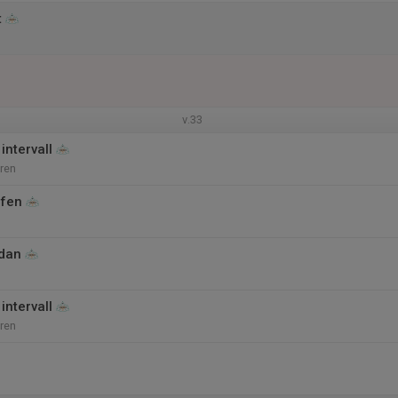
t
v.33
intervall
ren
ffen
dan
intervall
ren