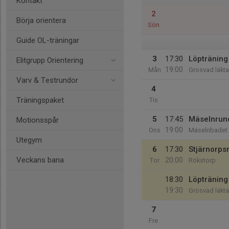
Kontakt
2
Börja orientera
Sön
Guide OL-träningar
3
17:30
Löpträning 
Elitgrupp Orientering
19:00
Mån
Grosvad läkta
Varv & Testrundor
4
Träningspaket
Tis
5
17:45
Mäselnrun
Motionsspår
19:00
Ons
Mäselnbadet
Utegym
6
17:30
Stjärnorp
Veckans bana
20:00
Tor
Rökstorp
18:30
Löpträning 
19:30
Grosvad läkta
7
Fre