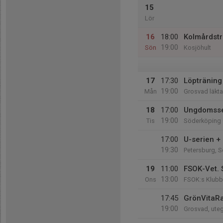
15
Lör
16
18:00
Kolmårdst
19:00
Sön
Kosjöhult
17
17:30
Löpträning 
19:00
Mån
Grosvad läkta
18
17:00
Ungdomsse
19:00
Tis
Söderköping
17:00
U-serien +
19:30
Petersburg, 
19
11:00
FSOK-Vet. 
13:00
Ons
FSOK:s Klubb
17:45
GrönVitaR
19:00
Grosvad, ut