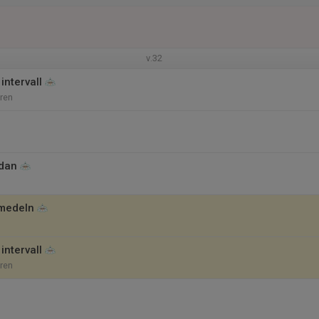
v.32
intervall
ren
dan
smedeln
intervall
ren