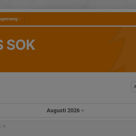
angemang
S SOK
a
Augusti 2026
t