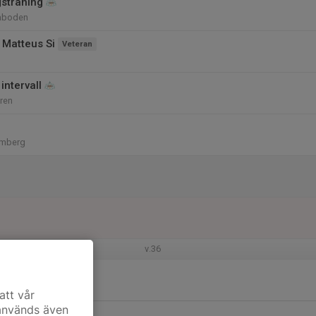
gsträning
laboden
 Matteus Si
Veteran
intervall
ren
Omberg
v.36
intervall
ren
att vår
 används även