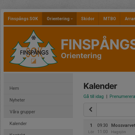
Finspångs SOK
Orientering
Skidor
MTBO
Arr
FINSPÅNG
Orientering
Kalender
Hem
Gå till idag
|
Prenumerer
Nyheter
Våra grupper
Kalender
1
09:30
Mossvarve
11:00
Lör
Hagsjön