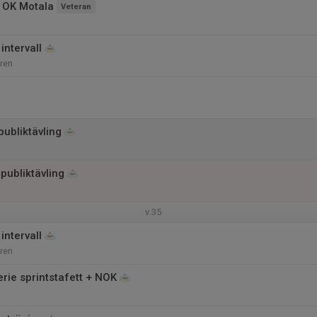
 OK Motala
Veteran
intervall
ren
ubliktävling
publiktävling
v.35
intervall
ren
ie sprintstafett + NOK