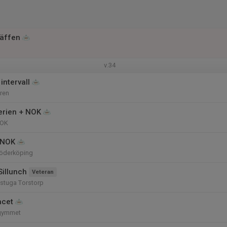
räffen
v.34
intervall
ren
rien + NOK
 OK
 NOK
Söderköping
Sillunch
Veteran
stuga Torstorp
acet
egymmet