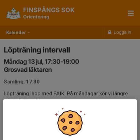
FINSPÅNGS SOK
Orientering
Logga in
Kalender
Löpträning intervall
Måndag 13 jul, 17:30-19:00
Grosvad läktaren
Samling: 17:30
Löpträning ihop med FAIK. På måndagar kör vi längre
tröskelintervaller.