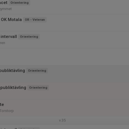
acet
Orientering
egymmet
 OK Motala
OR - Veteran
intervall
Orientering
ren
ubliktävling
Orientering
publiktävling
Orientering
te
Torstorp
v.35