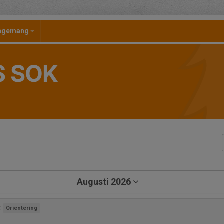
angemang
S SOK
a
Augusti 2026
t
Orientering