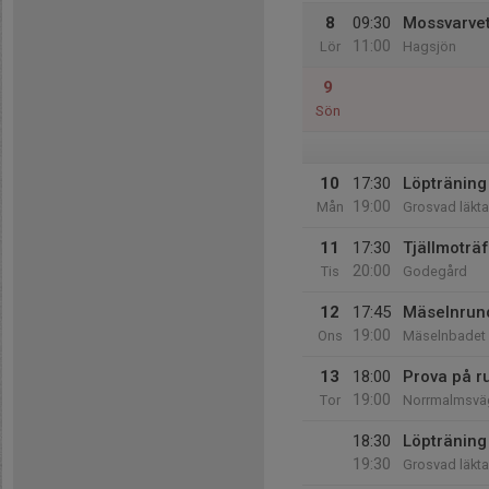
8
09:30
Mossvarve
11:00
Lör
Hagsjön
9
Sön
10
17:30
Löpträning 
19:00
Mån
Grosvad läkta
11
17:30
Tjällmoträ
20:00
Tis
Godegård
12
17:45
Mäselnrun
19:00
Ons
Mäselnbadet
13
18:00
Prova på ru
19:00
Tor
Norrmalmsväg
18:30
Löpträning 
19:30
Grosvad läkta