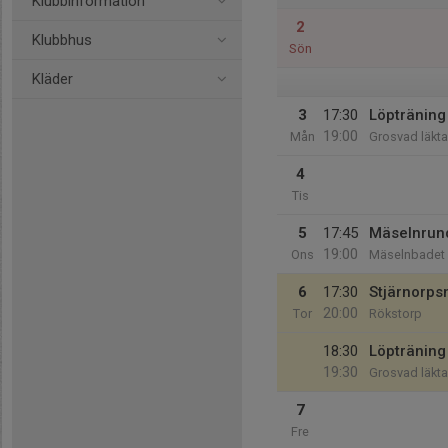
Klubbinformation
2
Klubbhus
Sön
Kläder
3
17:30
Löpträning 
19:00
Mån
Grosvad läkta
4
Tis
5
17:45
Mäselnrun
19:00
Ons
Mäselnbadet
6
17:30
Stjärnorp
20:00
Tor
Rökstorp
18:30
Löpträning 
19:30
Grosvad läkta
7
Fre