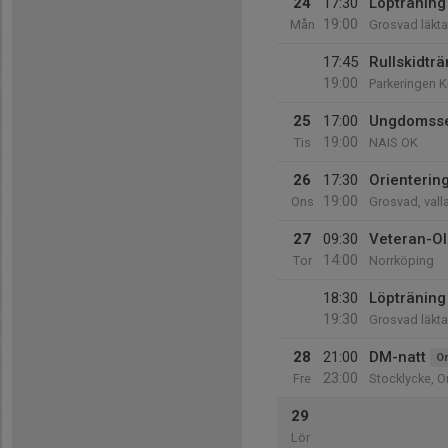
24
17:30
Löpträning 
19:00
Mån
Grosvad läkta
17:45
Rullskidträ
19:00
Parkeringen K
25
17:00
Ungdomsser
19:00
Tis
NAIS OK
26
17:30
Orienterin
19:00
Ons
Grosvad, val
27
09:30
Veteran-Ol
14:00
Tor
Norrköping
18:30
Löpträning 
19:30
Grosvad läkta
28
21:00
DM-natt
Or
23:00
Fre
Stocklycke, 
29
Lör