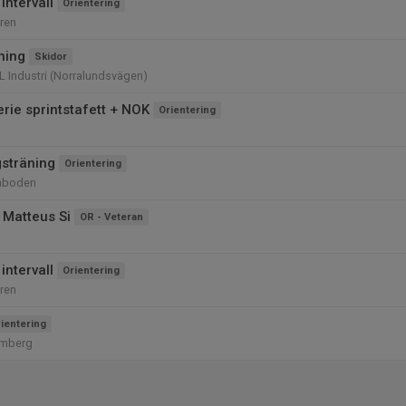
intervall
Orientering
ren
ning
Skidor
L Industri (Norralundsvägen)
ie sprintstafett + NOK
Orientering
gsträning
Orientering
laboden
 Matteus Si
OR - Veteran
intervall
Orientering
ren
ientering
Omberg