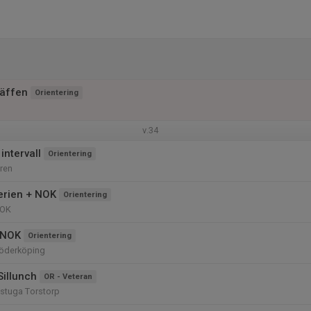
räffen
Orientering
v.34
intervall
Orientering
ren
rien + NOK
Orientering
 OK
 NOK
Orientering
Söderköping
Sillunch
OR - Veteran
stuga Torstorp