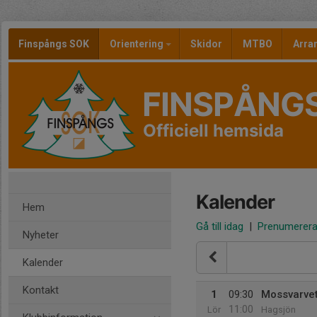
Finspångs SOK
Orientering
Skidor
MTBO
Arr
FINSPÅNG
Officiell hemsida
Kalender
Hem
Gå till idag
|
Prenumerer
Nyheter
Kalender
Kontakt
1
09:30
Mossvarve
11:00
Lör
Hagsjön