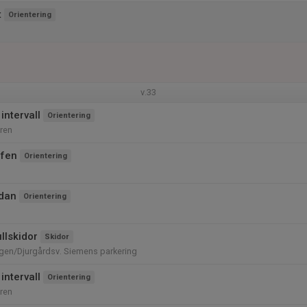
t
Orientering
v.33
intervall
Orientering
ren
ffen
Orientering
dan
Orientering
llskidor
Skidor
en/Djurgårdsv. Siemens parkering
intervall
Orientering
ren