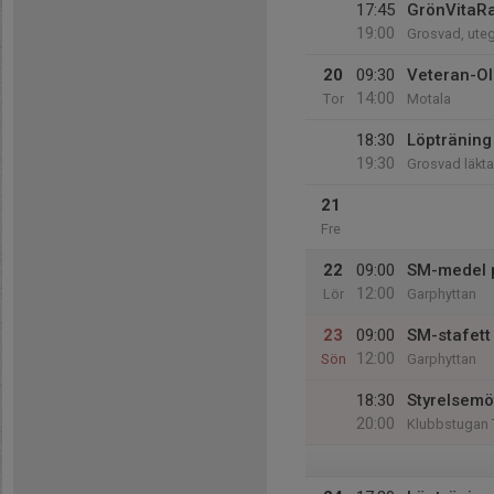
17:45
GrönVitaR
19:00
Grosvad, ut
20
09:30
Veteran-Ol
14:00
Tor
Motala
18:30
Löpträning 
19:30
Grosvad läkta
21
Fre
22
09:00
SM-medel p
12:00
Lör
Garphyttan
23
09:00
SM-stafett 
12:00
Sön
Garphyttan
18:30
Styrelsemö
20:00
Klubbstugan 