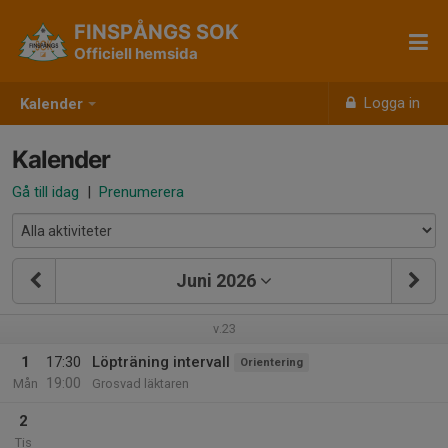
FINSPÅNGS SOK
Officiell hemsida
Logga in
Kalender
Kalender
Gå till idag
|
Prenumerera
Juni 2026
v.23
1
17:30
Löpträning intervall
Orientering
19:00
Mån
Grosvad läktaren
2
Tis