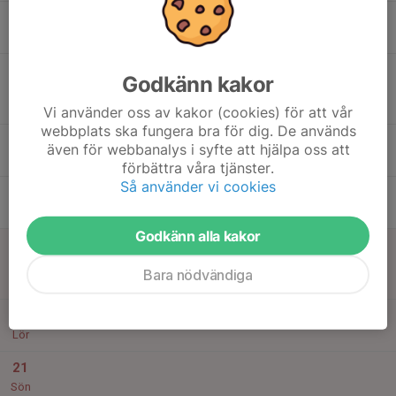
16
Tis
17
09:30
FSOK-Veteranerna Stjärnorpsravinen
Godkänn kakor
14:00
Ons
OR - Veteran
Stjärnorp
Vi använder oss av kakor (cookies) för att vår
webbplats ska fungera bra för dig. De används
17:45
Mäselnrundan
Orientering
även för webbanalys i syfte att hjälpa oss att
19:00
Mäselnbadet
förbättra våra tjänster.
Så använder vi cookies
18
18:30
Löpträning intervall
Orientering
19:30
Tor
Grosvad läktaren
Godkänn alla kakor
19
09:30
Mossvarvet, midsommarmossen!
11:00
Fre
Orientering
Bara nödvändiga
Hagsjön
20
Lör
21
Sön