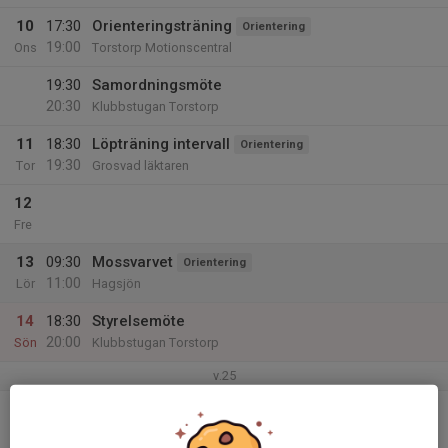
10
17:30
Orienteringsträning
Orientering
19:00
Ons
Torstorp Motionscentral
19:30
Samordningsmöte
20:30
Klubbstugan Torstorp
11
18:30
Löpträning intervall
Orientering
19:30
Tor
Grosvad läktaren
12
Fre
13
09:30
Mossvarvet
Orientering
11:00
Lör
Hagsjön
14
18:30
Styrelsemöte
20:00
Sön
Klubbstugan Torstorp
v.25
15
17:30
Löpträning intervall
Orientering
19:00
Mån
Grosvad läktaren