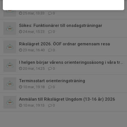
NOK-träning på Grosvad 31 mars
25 mar, 13:33
0
Sökes: Funktionärer till onsdagsträningar
24 mar, 15:23
0
Rikslägret 2026. ÖOF ordnar gemensam resa
23 mar, 16:40
0
I helgen börjar vårens orienteringssäsong i våra trakter
20 mar, 14:25
0
Terminsstart orienteringsträning
10 mar, 19:18
0
Anmälan till Rikslägret Ungdom (13-16 år) 2026
10 mar, 19:13
0