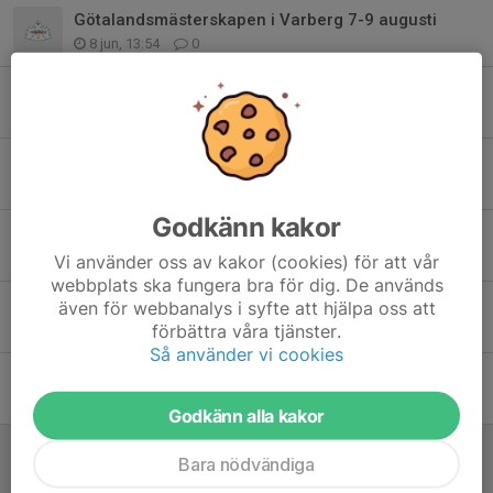
Götalandsmästerskapen i Varberg 7-9 augusti
8 jun, 13:54
0
FSOK-sommar!
7 jun, 18:24
0
Mossvarvet 2026
28 maj, 08:00
0
Godkänn kakor
Distriktsmatchen Vingåker 5-6 augusti
23 maj, 18:04
0
Vi använder oss av kakor (cookies) för att vår
webbplats ska fungera bra för dig. De används
Ungdomsserien 2026
även för webbanalys i syfte att hjälpa oss att
förbättra våra tjänster.
21 apr, 18:36
0
Så använder vi cookies
LOK:s vårtävlingar och Stigtomtakavlen
9 apr, 13:49
0
Godkänn alla kakor
Veckans bana
Bara nödvändiga
26 mar, 08:20
0