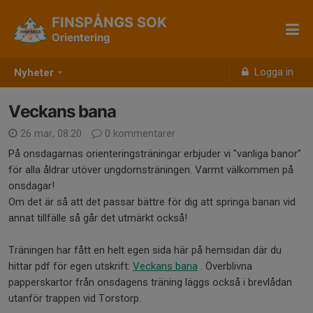
FINSPÅNGS SOK
Orientering
Logga in
Nyheter
Veckans bana
26 mar, 08:20
0 kommentarer
På onsdagarnas orienteringsträningar erbjuder vi "vanliga banor"
för alla åldrar utöver ungdomsträningen. Varmt välkommen på
onsdagar!
Om det är så att det passar bättre för dig att springa banan vid
annat tillfälle så går det utmärkt också!
Träningen har fått en helt egen sida här på hemsidan där du
hittar pdf för egen utskrift:
Veckans bana
. Överblivna
papperskartor från onsdagens träning läggs också i brevlådan
utanför trappen vid Torstorp.