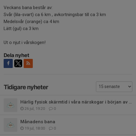
Veckans bana består av:
Svår (lila-svart) ca 6 km , avkortningsbar till ca 3 km
Medelsvår (orange) ca 4 km
Lätt (gul) ca 3 km
Ut o njut i vårskogen!
Dela nyhet
Tidigare nyheter
Härlig fysisk skärmtid i våra närskogar i början av augusti
26 jul, 19:20
0
Månadens bana
19 jul, 18:00
0