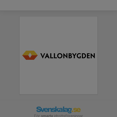
För
smarta
idrottsföreningar