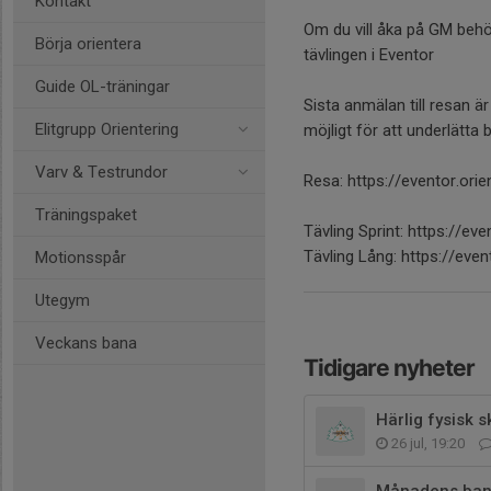
Kontakt
Om du vill åka på GM behöv
Börja orientera
tävlingen i Eventor
Guide OL-träningar
Sista anmälan till resan 
Elitgrupp Orientering
möjligt för att underlätta
Varv & Testrundor
Resa: https://eventor.ori
Träningspaket
Tävling Sprint: https://e
Tävling Lång: https://eve
Motionsspår
Utegym
Veckans bana
Tidigare nyheter
Härlig fysisk s
26 jul, 19:20