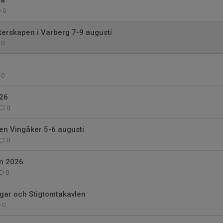
na
0
erskapen i Varberg 7-9 augusti
0
0
26
0
en Vingåker 5-6 augusti
0
n 2026
0
ngar och Stigtomtakavlen
0