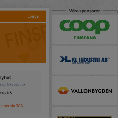
Våra sponsorer
Logga in
nyhet
la på Facebook
la på X
heter via RSS