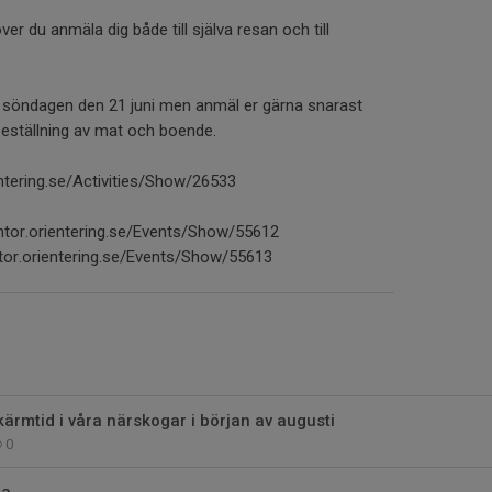
er du anmäla dig både till själva resan och till
är söndagen den 21 juni men anmäl er gärna snarast
 beställning av mat och boende.
entering.se/Activities/Show/26533
ventor.orientering.se/Events/Show/55612
ntor.orientering.se/Events/Show/55613
kärmtid i våra närskogar i början av augusti
0