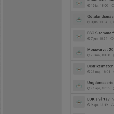
Månadens ba
19 jul, 18:00
Götalandsmäst
8 jun, 13:54
FSOK-sommar!
7 jun, 18:24
Mossvarvet 20
28 maj, 08:00
Distriktsmatch
23 maj, 18:04
Ungdomsserie
21 apr, 18:36
LOK:s vårtävli
9 apr, 13:49