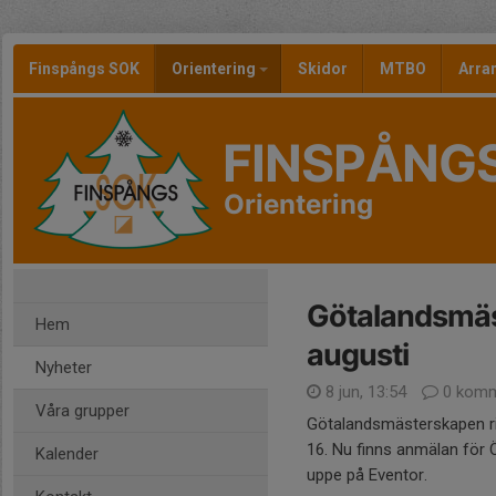
Finspångs SOK
Orientering
Skidor
MTBO
Arr
FINSPÅNG
Orientering
Götalandsmäs
Hem
augusti
Nyheter
8 jun, 13:54
0 komm
Våra grupper
Götalandsmästerskapen rik
16. Nu finns anmälan fö
Kalender
uppe på Eventor.