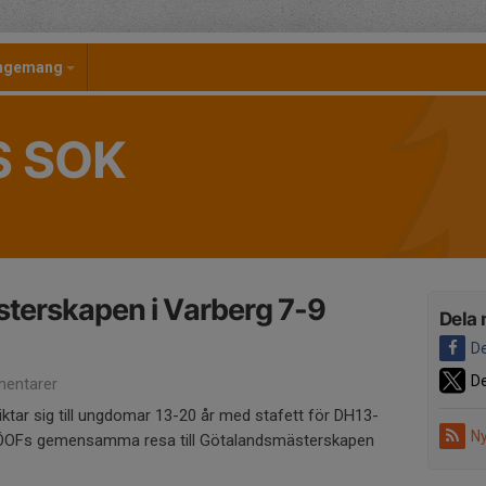
angemang
S SOK
terskapen i Varberg 7-9
Dela 
De
De
entarer
tar sig till ungdomar 13-20 år med stafett för DH13-
Ny
r ÖOFs gemensamma resa till Götalandsmästerskapen