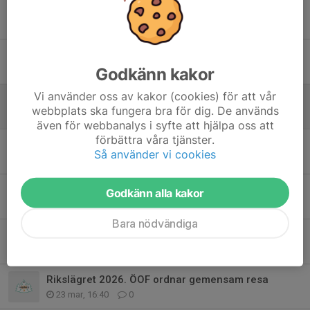
Distriktsmatchen Vingåker 5-6 augusti
23 maj, 18:04
0
Ungdomsserien 2026
Godkänn kakor
21 apr, 18:36
0
Vi använder oss av kakor (cookies) för att vår
LOK:s vårtävlingar och Stigtomtakavlen
webbplats ska fungera bra för dig. De används
9 apr, 13:49
0
även för webbanalys i syfte att hjälpa oss att
förbättra våra tjänster.
Veckans bana
Så använder vi cookies
26 mar, 08:20
0
NOK-träning på Grosvad 31 mars
Godkänn alla kakor
25 mar, 13:33
0
Bara nödvändiga
Sökes: Funktionärer till onsdagsträningar
24 mar, 15:23
0
Rikslägret 2026. ÖOF ordnar gemensam resa
23 mar, 16:40
0