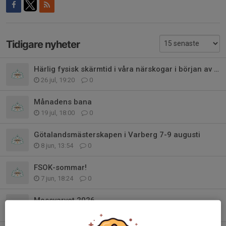
Tidigare nyheter
Härlig fysisk skärmtid i våra närskogar i början av augusti
26 jul, 19:20
0
Månadens bana
19 jul, 18:00
0
Götalandsmästerskapen i Varberg 7-9 augusti
8 jun, 13:54
0
FSOK-sommar!
7 jun, 18:24
0
Mossvarvet 2026
28 maj, 08:00
0