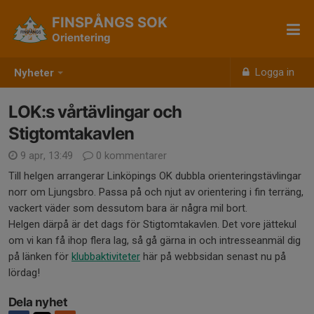
FINSPÅNGS SOK
Orientering
Logga in
Nyheter
LOK:s vårtävlingar och
Stigtomtakavlen
9 apr, 13:49
0 kommentarer
Till helgen arrangerar Linköpings OK dubbla orienteringstävlingar
norr om Ljungsbro. Passa på och njut av orientering i fin terräng,
vackert väder som dessutom bara är några mil bort.
Helgen därpå är det dags för Stigtomtakavlen. Det vore jättekul
om vi kan få ihop flera lag, så gå gärna in och intresseanmäl dig
på länken för
klubbaktiviteter
här på webbsidan senast nu på
lördag!
Dela nyhet